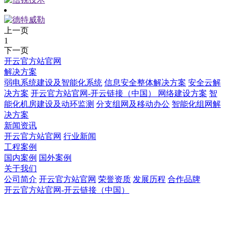
上一页
1
下一页
开云官方站官网
解决方案
弱电系统建设及智能化系统
信息安全整体解决方案
安全云解
决方案
开云官方站官网-开云链接（中国） 网络建设方案
智
能化机房建设及动环监测
分支组网及移动办公
智能化组网解
决方案
新闻资讯
开云官方站官网
行业新闻
工程案例
国内案例
国外案例
关于我们
公司简介
开云官方站官网
荣誉资质
发展历程
合作品牌
开云官方站官网-开云链接（中国）
开云官方站官网-开云链接（中国）