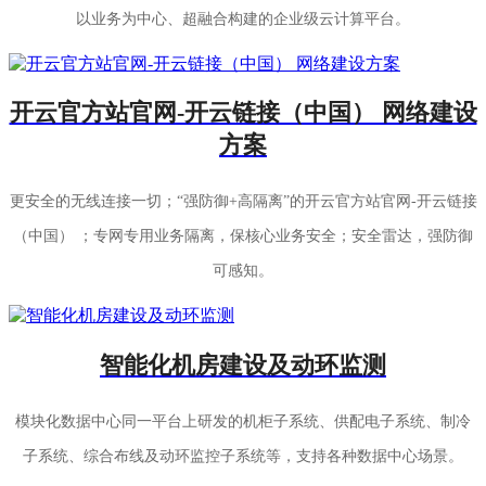
以业务为中心、超融合构建的企业级云计算平台。
开云官方站官网-开云链接（中国） 网络建设
方案
更安全的无线连接一切；“强防御+高隔离”的开云官方站官网-开云链接
（中国） ；专网专用业务隔离，保核心业务安全；安全雷达，强防御
可感知。
智能化机房建设及动环监测
模块化数据中心同一平台上研发的机柜子系统、供配电子系统、制冷
子系统、综合布线及动环监控子系统等，支持各种数据中心场景。