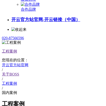
合作品牌
开云官方站官网-开云链接（中国）
020-87566596
工程案例
您现在的位置：
开云官方站官网
/
关于BOSS
/
工程案例
/
国内案例
工程案例