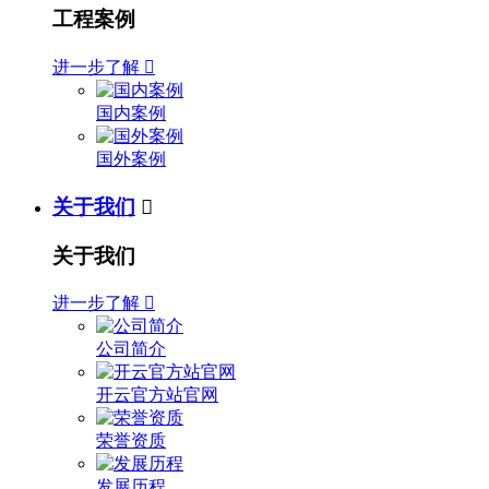
工程案例
进一步了解

国内案例
国外案例
关于我们

关于我们
进一步了解

公司简介
开云官方站官网
荣誉资质
发展历程