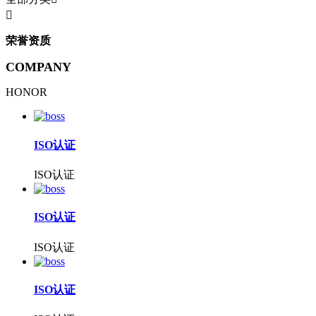

荣誉资质
COMPANY
HONOR
ISO认证
ISO认证
ISO认证
ISO认证
ISO认证